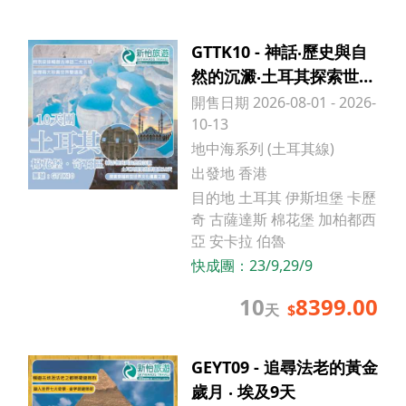
GTTK10 - 神話‧歷史與自
然的沉澱‧土耳其探索世界
遺產10天
開售日期 2026-08-01 - 2026-
10-13
地中海系列 (土耳其線)
出發地 香港
目的地 土耳其 伊斯坦堡 卡歷
奇 古薩達斯 棉花堡 加柏都西
亞 安卡拉 伯魯
快成團：
23/9,29/9
10
8399.00
天
$
GEYT09 - 追尋法老的黃金
歲月 ‧ 埃及9天