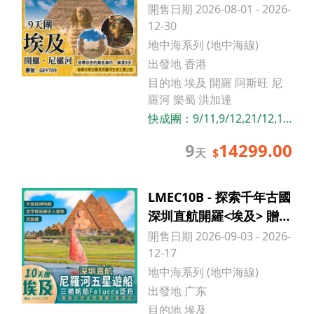
開售日期 2026-08-01 - 2026-
12-30
地中海系列 (地中海線)
出發地 香港
目的地 埃及 開羅 阿斯旺 尼
羅河 樂蜀 洪加達
快成團：
9/11,9/12,21/12,1
2/9
9
14299.00
天
$
LMEC10B - 探索千年古國
深圳直航開羅<埃及> 贈送
指定關口接送「增遊全新
開售日期 2026-09-03 - 2026-
開幕博物館 住尼羅河遊船
12-17
+包含一程內陸機」10天
地中海系列 (地中海線)
純玩團
出發地 广东
目的地 埃及