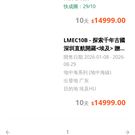
快成團：
29/10
10
14999.00
天
$
LMEC10B - 探索千年古國
深圳直航開羅<埃及> 贈送
指定關口接送「增遊全新
開售日期 2026-01-08 - 2026-
開幕博物館 住尼羅河遊船
08-29
+包含一程內陸機」10天
地中海系列 (地中海線)
純玩團
出發地 广东
目的地 埃及HU
10
14999.00
天
$
1