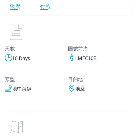
概況
行程
天數
團號前序
10 Days
LMEC10B
類型
目的地
地中海線
埃及