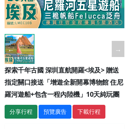
←
→
探索千年古國 深圳直航開羅<埃及> 贈送
指定關口接送「增遊全新開幕博物館 住尼
羅河遊船+包含一程內陸機」10天純玩團
分享行程
預覽廣告
下載行程