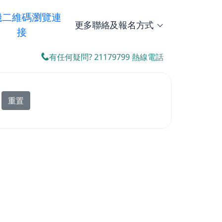
機二維碼瀏覽連
更多聯絡及報名方式
接
報名熱線 21179799
有任何疑問? 21179799 熱線電話
重置