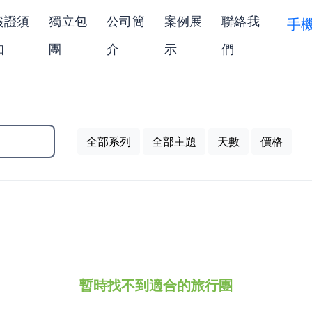
簽證須
獨立包
公司簡
案例展
聯絡我
手
知
團
介
示
們
暫時找不到適合的旅行團