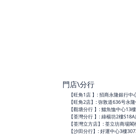
門店\分行
【旺角1店 】: 招商永隆銀行中心3樓
【旺角2店】: 弥敦道636号永隆银行
【觀塘分行 】: 鱷魚恤中心13樓14
【荃灣分行 】: 綠楊坊2樓S18A店(
【荃灣立方店】: 荃立坊商場閣樓C44
【沙田分行】: 好運中心3樓3073舖 