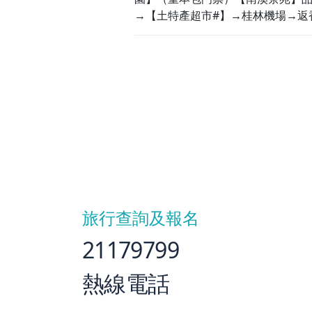
→【土特產超市#】→桂林機場→返
旅行查詢及報名
21179799
熱線電話