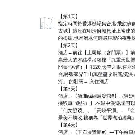
【第1天】
指定時間於香港機場集合,搭乘航班
古城】這座在明清府城原址上複建的
的根脈,也是澧水河畔最璀璨的夜明珠
【第2天】
酒店→前往【土司城（含門票）】前
高最大的木結構吊腳樓「九重天世
門票+索道）】1520 天空之眼.這座
台,將張家界千山萬壑盡收眼底,沉浸
河」 的壯闊→ 入住酒店
【第3天】
酒店→【瀟湘絲綢展覽館#】→遊5
接駁車+遊船）】,在湖中漫遊,還可
「仙女照鏡」、「高峽平湖」、「金
景美不勝收,被稱為「世界湖泊經典」
【第4天】
酒店→【玉石展覽館#】—下午乘車