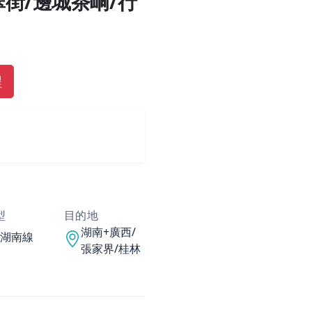
翠街/邊城茶峒/行
程
型
目的地
湖南+廣西/
湖南線
張家界/桂林