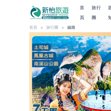
首
旅行
頁
團
首頁
旅行團
線路