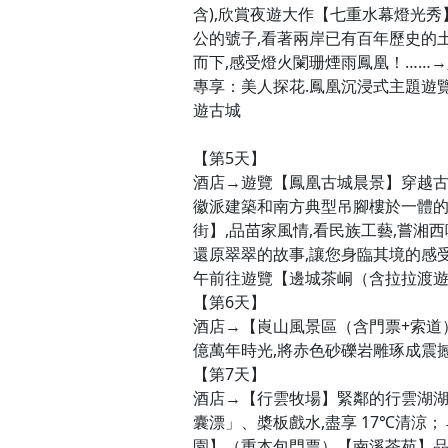
含),欣賞夜遊大作【七重水幕燈光秀
公的號子,看著兩岸已有百年歷史的土
而下,感受燈火闌珊煙雨鳳凰！……
專享：美人探花.鳳凰沉浸式主題遊覽
遊古城
【第5天】
酒店→遊覽【鳳凰古城晨景】穿越古
徽派建築和南方典型吊腳樓於一體的
街】,品苗家風情,看民族工藝,嘗湘西
還原翠翠的故事,讓您身臨其境的感
午前往遊覽【邊城茶峒（含拉拉渡
【第6天】
酒店→【崀山風景區（含門票+索道
億萬年時光,將赤色砂礫岩雕琢成震撼
【第7天】
酒店→【行雲牧場】緊鄰的行雲湖湖
囊漂」、槳板戲水,盡享 17℃清涼
園】（重本包門票）【南溪茶苑】