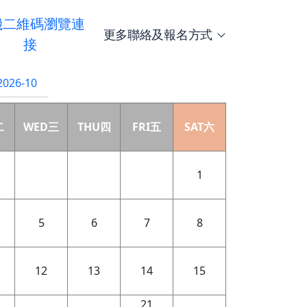
機二維碼瀏覽連
更多聯絡及報名方式
接
2026-10
二
WED三
THU四
FRI五
SAT六
1
5
6
7
8
12
13
14
15
21