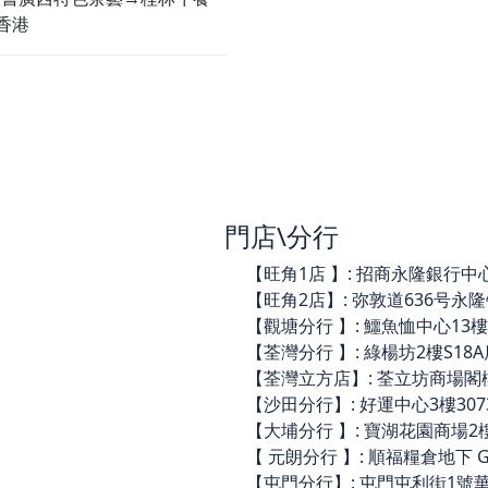
香港
門店\分行
【旺角1店 】: 招商永隆銀行中心3樓
【旺角2店】: 弥敦道636号永隆银行
【觀塘分行 】: 鱷魚恤中心13樓14
【荃灣分行 】: 綠楊坊2樓S18A店(
【荃灣立方店】: 荃立坊商場閣樓C44
【沙田分行】: 好運中心3樓3073舖 
【大埔分行 】: 寶湖花園商場2樓21
【 元朗分行 】: 順福糧倉地下 G06
【屯門分行】: 屯門屯利街1號華都商