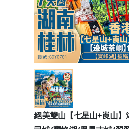
←
絕美雙山【七星山+崀山】