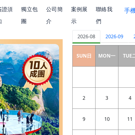
簽證須
獨立包
公司簡
案例展
聯絡我
手
知
團
介
示
們
2026-08
2026-09
SUN日
MON一
TUE
2
3
4
9
10
11