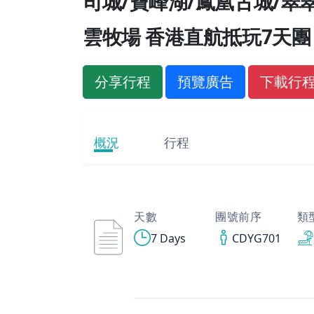
司城/寶峰湖/鳳凰古城/翠
雲牧場 香港直航抵玩7天團
分享行程
預覽廣告
下載行
概況
行程
天數
團號前序
類
7 Days
CDYG701