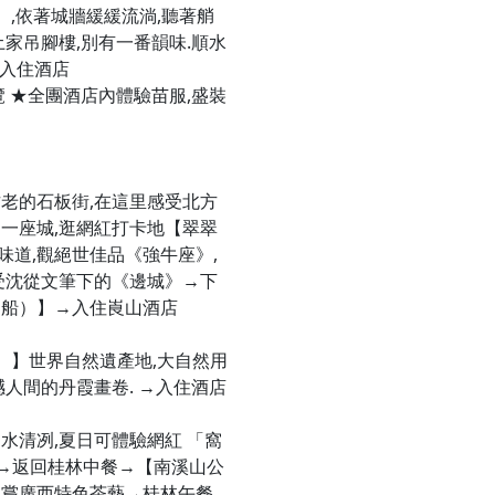
】,依著城牆緩緩流淌,聽著艄
家吊腳樓,別有一番韻味.順水
→入住酒店
 ★全團酒店內體驗苗服,盛裝
老的石板街,在這里感受北方
一座城,逛網紅打卡地【翠翠
味道,觀絕世佳品《強牛座》,
受沈從文筆下的《邊城》→下
遊船）】→入住崀山酒店
）】世界自然遺產地,大自然用
人間的丹霞畫卷. →入住酒店
水清冽,夏日可體驗網紅 「窩
；→返回桂林中餐→【南溪山公
品嘗廣西特色茶藝→桂林午餐