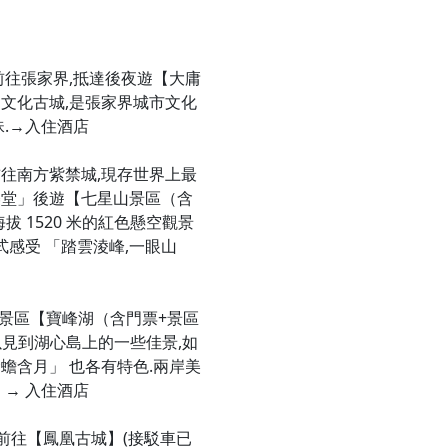
前往張家界,抵達後夜遊【大庸
文化古城,是張家界城市文化
.→入住酒店
往南方紫禁城,現存世界上最
襲堂」後遊【七星山景區（含
海拔 1520 米的紅色懸空觀景
式感受 「踏雲淩峰,一眼山
A景區【寶峰湖（含門票+景區
以見到湖心島上的一些佳景,如
蟾含月」 也各有特色.兩岸美
→ 入住酒店
前往【鳳凰古城】(接駁車已