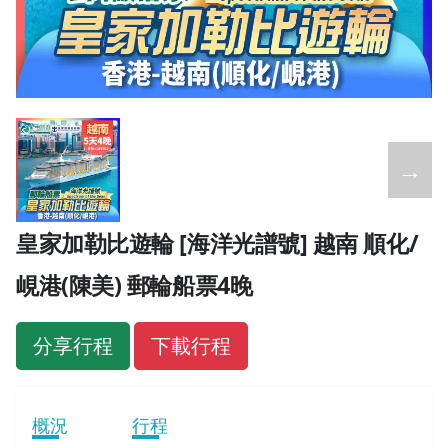
←
→
皇家加勒比遊輪 [海洋光譜號] 越南 順化/
峴港(陳美) 郵輪船票4晚
分享行程
下載行程
概況
行程