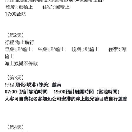
晚餐
:
郵輪上
住宿
:
郵輪上
17:00
啟航
【第2天】
行程 海上航行
早餐
:
郵輪上
午餐
:
郵輪上
晚餐
:
郵輪上
住宿
:
郵
輪上
海上娛樂不停歇
【第3天】
行程
順化
/
峴港
(
陳美
),
越南
07:00
預計靠泊時間
19:00
預計離開時間（當地時間）
人客可自費報名參加船公司安排的岸上觀光節目或自行遊覽
【第4天】