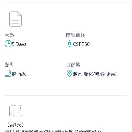
天數
團號前序
5 Days
CSPE501
類型
目的地
越南線
越南 順化/峴港(陳美)
【第1天】
行程 啟德郵輪碼頭登船
-
郵輪啟航
(4
晚郵輪住宿
)