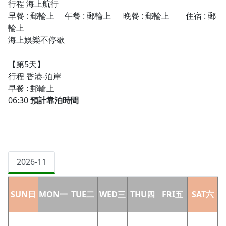
行程
海上航行
早餐
:
郵輪上
午餐
:
郵輪上
晚餐
:
郵輪上
住宿
:
郵
輪上
海上娛樂不停歇
【第5天】
行程 香港
-
泊岸
早餐
:
郵輪上
06:30
預計靠泊時間
2026-11
SUN日
MON一
TUE二
WED三
THU四
FRI五
SAT六