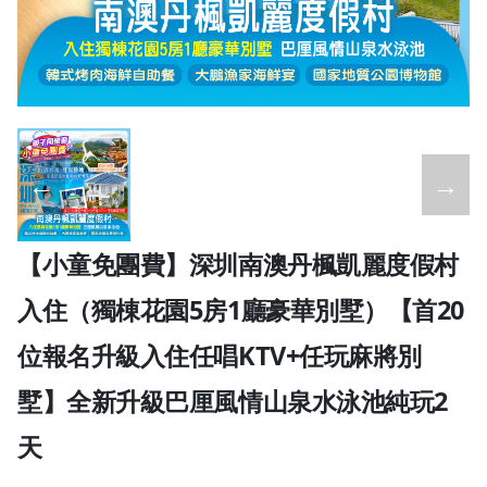
←
→
【小童免團費】深圳南澳丹楓凱麗度假村
入住（獨棟花園5房1廳豪華別墅）【首20
位報名升級入住任唱KTV+任玩麻將別
墅】全新升級巴厘風情山泉水泳池純玩2
天