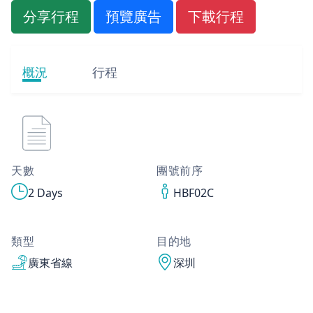
分享行程
預覽廣告
下載行程
概況
行程
天數
團號前序
2 Days
HBF02C
類型
目的地
廣東省線
深圳