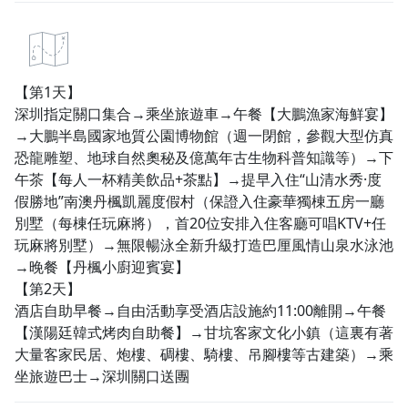
【第1天】
深圳指定關口集合→乘坐旅遊車→午餐【大鵬漁家海鮮宴】
→大鵬半島國家地質公園博物館（週一閉館，參觀大型仿真
恐龍雕塑、地球自然奧秘及億萬年古生物科普知識等）→下
午茶【每人一杯精美飲品+茶點】→提早入住“山清水秀·度
假勝地”南澳丹楓凱麗度假村（保證入住豪華獨棟五房一廳
別墅（每棟任玩麻將），首20位安排入住客廳可唱KTV+任
玩麻將別墅）→無限暢泳全新升級打造巴厘風情山泉水泳池
→晚餐【丹楓小廚迎賓宴】
【第2天】
酒店自助早餐→自由活動享受酒店設施約11:00離開→午餐
【漢陽廷韓式烤肉自助餐】→甘坑客家文化小鎮（這裏有著
大量客家民居、炮樓、碉樓、騎樓、吊腳樓等古建築）→乘
坐旅遊巴士→深圳關口送團