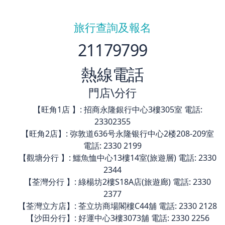
收客中
收客中
收客中
25
27
30
26
28
29
31
$799
$799
$859
收客中
收客中
收客中
旅行查詢及報名
21179799
熱線電話
門店\分行
【旺角1店 】: 招商永隆銀行中心3樓305室 電話: