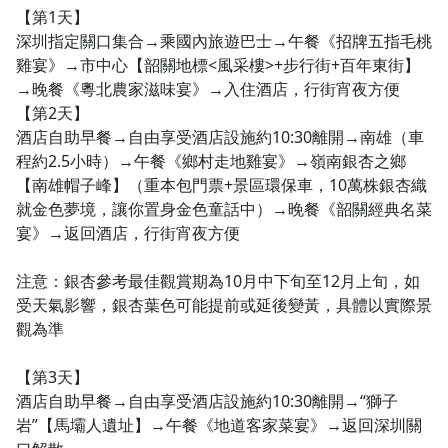
【第1天】
深圳指定關口集合→乘國內旅遊巴士→午餐《招牌五指毛桃
雞宴》→市中心【韶關地標<風采樓>+步行街+百年東街】
→晚餐《粵北農家滋味宴》→入住酒店，行街宵夜方便
【第2天】
酒店自助早餐→自由享受酒店設施約10:30離開→南雄（車
程約2.5小時）→午餐《鄉村走地雞宴》→嶺南銀杏之鄉
【南雄帽子峰】（重本包門票+景區環保車，10萬株銀杏織
就金色夢境，讓你置身金色童話中）→晚餐《韶關經典名菜
宴》→返回酒店，行街宵夜方便
注意：銀杏參考最佳觀賞期為10月中下旬至12月上旬，如
受天氣影響，銀杏葉色可能提前或延後變黃，具體以實際景
觀為準
【第3天】
酒店自助早餐→自由享受酒店設施約10:30離開→“獅子
岩”【馬壩人遺址】→午餐《地道客家菜宴》→返回深圳關