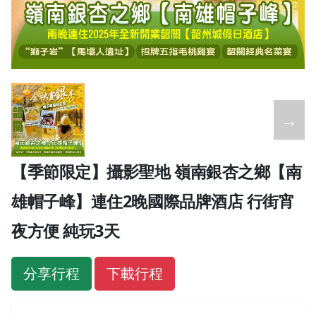
←
→
【季節限定】攝影聖地 嶺南銀杏之鄉【南
雄帽子峰】連住2晚國際品牌酒店 行街宵
夜方便 純玩3天
分享行程
下載行程