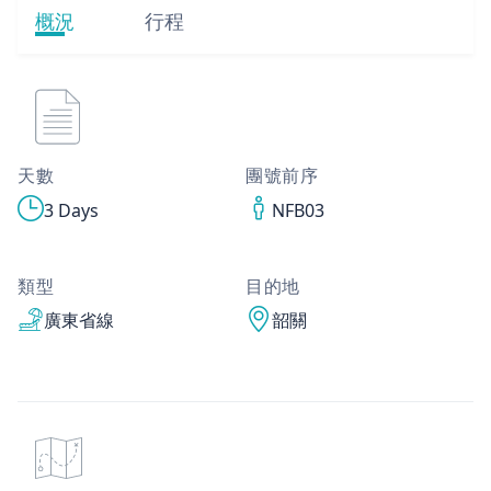
概況
行程
天數
團號前序
3 Days
NFB03
類型
目的地
廣東省線
韶關