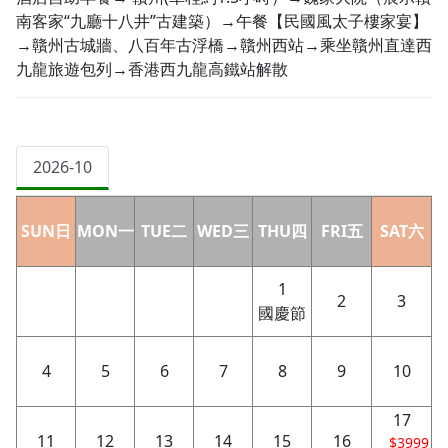
南客家“九廳十八井”古建築）→午餐【民國風太子樓家宴】
→贛州古城牆、八百年古浮橋→贛州西站→乘坐贛州直達西
九龍旅遊包列→香港西九龍高鐵站解散
2026-10
SUN日
MON一
TUE二
WED三
THU四
FRI五
SAT六
1
2
3
國慶節
4
5
6
7
8
9
10
17
11
12
13
14
15
16
$3999