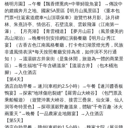
橋明月園】→午餐【飄香煙熏肉+中華鱘龍魚宴】 →傳說中
的嫦娥奔月之地、國家5A景區【明月山風景區】《重本包
門票+往返索道纜車+山頂環保車》遊覽竹林月影、詠月碑
林、朱熹詩亭、情侶石、石壁流泉、雲穀飛瀑（江南第一
瀑）、【月亮湖】【青雲棧道】【夢月山莊】（風景優美的
高山湖泊）→晚餐特別安排網紅演藝餐廳【明月山·秀江
宴】（古香古色江南風格餐廳，打卡奇幻湖景燈光秀，民族
非遺風情表演*每天按照餐廳安排為准，如停演不另行通
知！）→溫湯鎮古井泉街（是集休閒，旅遊為一體的商業景
區）→養生福地“千年含硒溫泉”【溫湯古井】（包木桶泡
腳）→入住酒店
【第4天】
酒店自助早餐→ 遂川(車程約2.5小時）→午餐【遂川醬香板
鴨宴】→探索“地球傷疤裂縫”【羅霄山大峽谷】《包門票及
乘船暢遊》（遊覽沖裏大峽谷、接雲三疊泉、仙女瀑、仙人
洞等奇特景色】→探尋溪穀野趣溫泉，體驗“千奇百趣 ·冰火
兩重天 ”→晚餐【一品農家走地雞宴】→入住酒店
【第5天】
酒店自助早餐→ 贛州(車程約1.5小時）→魏家大院（展示贛