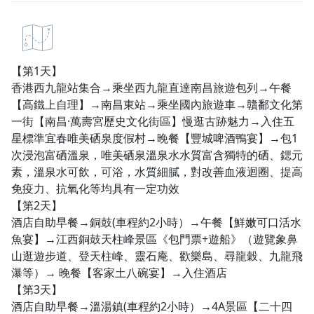
【第1天】
香港西九龍站集合→乘坐西九龍直達南昌旅遊包列→午餐
【高鐵上自理】→南昌東站→乘坐國內旅遊車→贛鄱文化第
一街【南昌·萬壽宮歷史文化街區】慢逛古跡魅力→入住五
星標準宜春唯美硒泉度假村→晚餐【豐城啤酒鴨宴】→包1
次浸泡富硒溫泉，唯美硒泉溫泉水水質富含獨特的硒、鍶元
素，溫泉水可飲，可浴，水質細膩，對改善血液迴圈、提高
免疫力、抗氧化等均具有一定功效
【第2天】
酒店自助早餐→銅鼓(車程約2小時）→午餐【鮮嫩可口活水
魚宴】→江西銅鼓天柱峰景區《包門票+遊船》（遊覽象鼻
山逛遊步道、登天柱峰、靈石庵、歡樂島、尋龍穀、九龍飛
瀑等）→ 晚餐【客家土八碗宴】→入住酒店
【第3天】
酒店自助早餐→溫湯鎮(車程約2小時）→4A景區【二十四