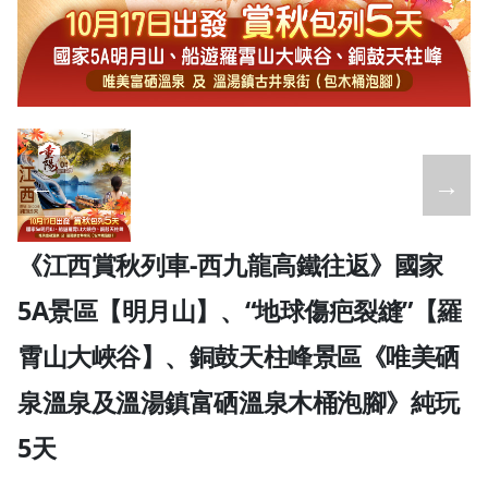
←
→
《江西賞秋列車-西九龍高鐵往返》國家
5A景區【明月山】、“地球傷疤裂縫”【羅
霄山大峽谷】、銅鼓天柱峰景區《唯美硒
泉溫泉及溫湯鎮富硒溫泉木桶泡腳》純玩
5天