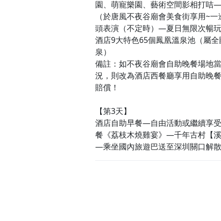
園、萌寵樂園、藝術空間影相打咭
（於唐風不夜谷廟會美食街享用~一
頭表演（不定時）—夏日無限次暢
酒店9大特色65個鳳凰溫泉池（屬全
泉）
備註：如不夜谷廟會自助晚餐場地
況，則改為酒店西餐廳享用自助晚
賠償！
【第3天】
酒店自助早餐—自由活動或繼續享受酒
餐《荔枝木燒雞宴》—千年古村【溪
—乘坐國內旅遊巴送至深圳關口解