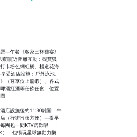
博羅—午餐《客家三杯雞宴》
與萌寵近距離互動：觀賞狐
.,打卡粉色網紅橋、棧道花海
—享受酒店設施：戶外泳池、
餐》（尊享位上龍蝦）、各式
、啤酒紅酒等任飲任食—位置
商圈
店設施後約11:30離開—午
酒店（行街宵夜方便）—提早
每團包一間KTV房歡唱
自助茶水）—包暢玩星球無動力樂