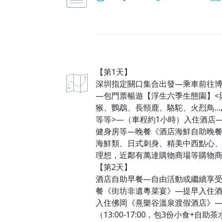
【第1天】
深圳指定關口集合出發—乘車前往
—包門票暢遊【浮生六季生態園】<
猴、鸚鵡、長頸鹿、駱駝、火烈鳥..
等等>—（車程約1小時）入住酒店
健身房等—晚餐《酒店海鮮自助晚
海鮮類、日式刺身、精美中西點心
理想，近鄰有萬達購物商場等購物
【第2天】
酒店自助早餐—自由活動或繼續享受酒
餐《街坊非遺粵菜宴》—提早入住
入住佛岡《熹樂谷溫泉渡假酒店》—
（13:00-17:00，包3份小食+