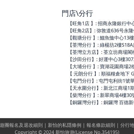
門店\分行
【旺角1店 】: 招商永隆銀行中心3樓
【旺角2店】: 弥敦道636号永隆银行
【觀塘分行 】: 鱷魚恤中心13樓14
【荃灣分行 】: 綠楊坊2樓S18A店(
【荃灣立方店】: 荃立坊商場閣樓C44
【沙田分行】: 好運中心3樓3073舖 
【大埔分行 】: 寶湖花園商場2樓21
【 元朗分行 】: 順福糧倉地下 G06
【屯門分行】: 屯門屯利街1號華都商
【天水圍分行】: 新北江商場1期A10
【柴灣分行 】: 新翠商場4樓30號
【銅鑼灣分行】: 銅鑼灣 百德新街 2-
遊團報名及退改細則
|
新怡的私隱條例
|
報名條款細則
|
分行
Copyright © 2024 新怡旅遊(License No.354195)