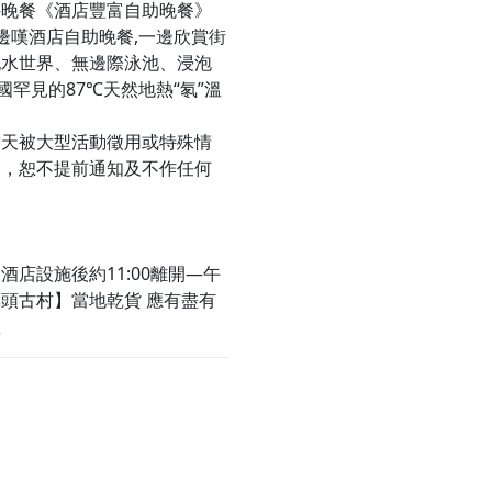
—晚餐《酒店豐富自助晚餐》
邊嘆酒店自助晚餐,一邊欣賞街
玩水世界、無邊際泳池、浸泡
國罕見的87℃天然地熱“氡”溫
當天被大型活動徵用或特殊情
餐，恕不提前通知及不作任何
店設施後約11:00離開—午
頭古村】當地乾貨 應有盡有
散