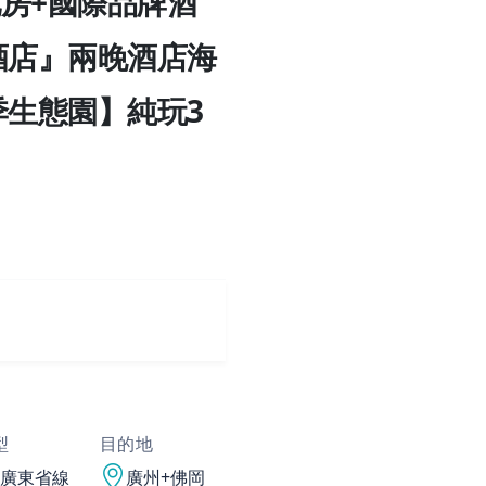
房+國際品牌酒
酒店』兩晚酒店海
季生態園】純玩3
型
目的地
廣東省線
廣州+佛岡