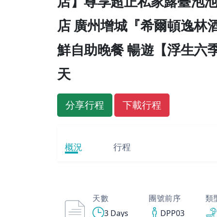
店】尊享超正私家露臺泡池
店 廣州增城『希爾頓逸林
鮮自助晚餐 暢遊【浮生六
天
分享行程
下載行程
概況
行程
天數
團號前序
類
3 Days
DPP03