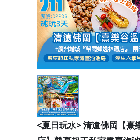
←
<夏日玩水> 清遠佛岡【熹