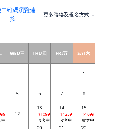
機二維碼瀏覽連
更多聯絡及報名方式
接
二
WED三
THU四
FRI五
SAT六
1
5
6
7
8
13
14
15
12
099
$1099
$1259
$1099
客中
收客中
收客中
收客中
20
21
22