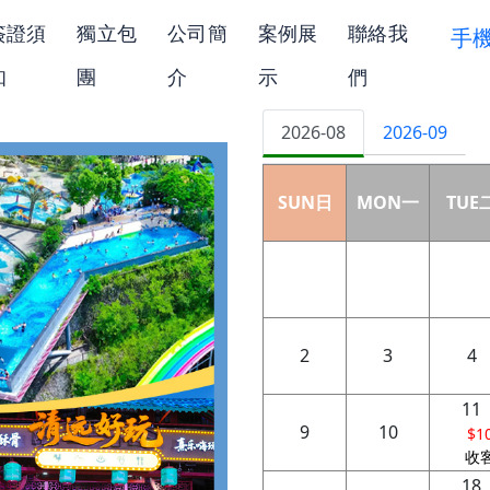
簽證須
獨立包
公司簡
案例展
聯絡我
手
知
團
介
示
們
2026-08
2026-09
SUN日
MON一
TUE
2
3
4
11
9
10
$1
收
18