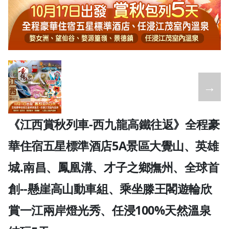
←
→
《江西賞秋列車-西九龍高鐵往返》全程豪
華住宿五星標準酒店5A景區大覺山、英雄
城.南昌、鳳凰溝、才子之鄉撫州、全球首
創--懸崖高山動車組、乘坐滕王閣遊輪欣
賞一江兩岸燈光秀、任浸100%天然溫泉