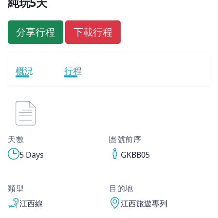
純玩5天
分享行程
下載行程
概況
行程
天數
團號前序
5 Days
GKBB05
類型
目的地
江西線
江西旅遊專列