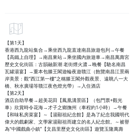
【第1天】
香港西九龍站集合→乘坐西九龍直達南昌旅遊包列→午餐
【高鐵上自理】→南昌東站→乘坐國內旅遊車→南昌萬壽宮
歷史文化街區：古韻融新潮 老街煙火濃→晚餐【馳名南昌
瓦罐湯宴】→重本包滕王閣遊輪夜遊贛江（飽覽南昌江景兩
岸美景：觀“西江第一樓”之稱滕王閣外觀夜景、遠眺八一大
橋、秋水廣場等贛江夜色燈光帶）→入住酒店
【第2天】
酒店自助早餐→超美花田【鳳凰溝景區】（包門票+觀光
車）欣賞時令花海→才子之鄉撫州（車程約1小時）→午餐
【和味私房菜宴】～【湯顯祖紀念館】是為了紀念我國明代
偉大的戲劇家、文學家湯顯祖而建立的名人紀念館。～被譽
為“中國戲曲小鎮”【文昌里歷史文化街區】遊覽玉隆萬壽