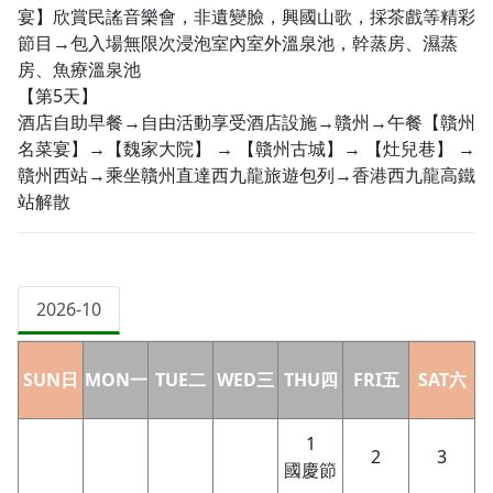
宴】欣賞民謠音樂會，非遺變臉，興國山歌，採茶戲等精彩
節目→包入場無限次浸泡室內室外溫泉池，幹蒸房、濕蒸
房、魚療溫泉池
【第5天】
酒店自助早餐→自由活動享受酒店設施→贛州→午餐【贛州
名菜宴】→【魏家大院】 → 【贛州古城】→ 【灶兒巷】 →
贛州西站→乘坐贛州直達西九龍旅遊包列→香港西九龍高鐵
站解散
2026-10
SUN日
MON一
TUE二
WED三
THU四
FRI五
SAT六
1
2
3
國慶節