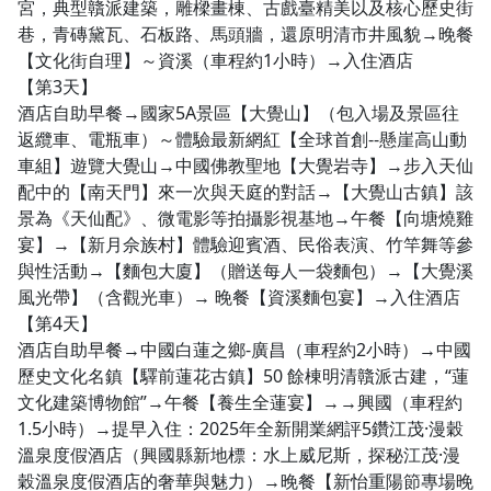
宮，典型贛派建築，雕樑畫棟、古戲臺精美以及核心歷史街
巷，青磚黛瓦、石板路、馬頭牆，還原明清市井風貌→晚餐
【文化街自理】～資溪（車程約1小時）→入住酒店
【第3天】
酒店自助早餐→國家5A景區【大覺山】（包入場及景區往
返纜車、電瓶車）～體驗最新網紅【全球首創--懸崖高山動
車組】遊覽大覺山→中國佛教聖地【大覺岩寺】→步入天仙
配中的【南天門】來一次與天庭的對話→【大覺山古鎮】該
景為《天仙配》、微電影等拍攝影視基地→午餐【向塘燒雞
宴】→【新月佘族村】體驗迎賓酒、民俗表演、竹竿舞等參
與性活動→【麵包大廈】（贈送每人一袋麵包）→【大覺溪
風光帶】（含觀光車）→ 晚餐【資溪麵包宴】→入住酒店
【第4天】
酒店自助早餐→中國白蓮之鄉-廣昌（車程約2小時）→中國
歷史文化名鎮【驛前蓮花古鎮】50 餘棟明清贛派古建，“蓮
文化建築博物館”→午餐【養生全蓮宴】→→興國（車程約
1.5小時）→提早入住：2025年全新開業網評5鑽江茂·漫穀
溫泉度假酒店（興國縣新地標：水上威尼斯，探秘江茂·漫
穀溫泉度假酒店的奢華與魅力）→晚餐【新怡重陽節專場晚