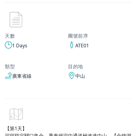
天數
團號前序
1 Days
ATE01
類型
目的地
廣東省線
中山
【第1天】
深圳指定關口集合—乘車經深中通道極速達中山—【金鐘湖