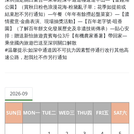
公園】（賞秋日粉色浪漫花海-粉黛亂子草；花季如提前或
結束恕不另行通知）—午餐《年年有餘撈起盤菜宴》—【濃
情蜜意·金曲表演、現場抽獎活動】—【百年老字號-咀香
園】（了解百年餅文化發展歷史及非遺技術傳承）—貼心安
排：贈送新怡旅遊貴賓每位3斤【有機農家番薯】帶回家—
乘坐國內旅遊巴送至深圳關口解散
#温馨提示:如深中通道因不可抗力因素暫停通行改行其他高
速公路，恕我社不作另行通知
2026-09
SUN日
MON一
TUE二
WED三
THU四
FRI五
SAT六
1
2
3
4
5