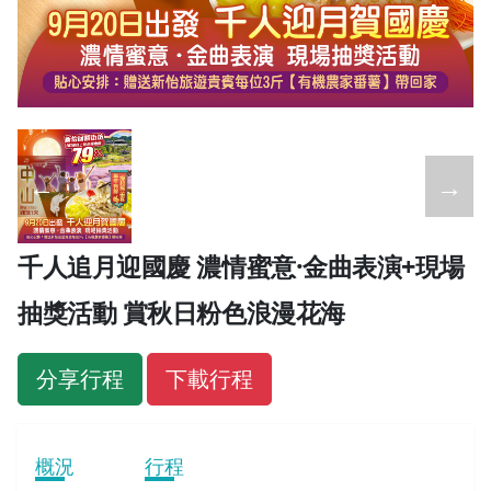
←
→
千人追月迎國慶 濃情蜜意·金曲表演+現場
抽獎活動 賞秋日粉色浪漫花海
分享行程
下載行程
概況
行程