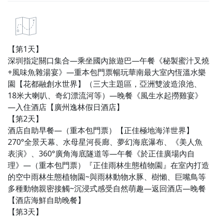
【第1天】
深圳指定關口集合—乘坐國內旅遊巴—午餐《秘製蜜汁叉燒
+風味魚雜湯宴》—重本包門票暢玩華南最大室內恆溫水樂
園【花都融創水世界】（三大主題區，亞洲雙波造浪池、
18米大喇叭、奇幻漂流河等）—晚餐《風生水起撈雞宴》
—入住酒店【廣州逸林假日酒店】
【第2天】
酒店自助早餐—（重本包門票）【正佳極地海洋世界】
270°全景天幕、水母星河長廊、夢幻海底瀑布、《美人魚
表演》、360°廣角海底隧道等—午餐《於正佳廣場內自
理》—（重本包門票）『正佳雨林生態植物園』在室內打造
的空中雨林生態植物園~與雨林動物水豚、樹懶、巨嘴鳥等
多種動物親密接觸~沉浸式感受自然萌趣—返回酒店—晚餐
【酒店海鮮自助晚餐】
【第3天】