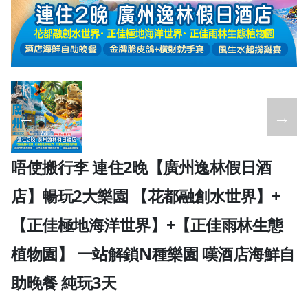
←
→
唔使搬行李 連住2晚【廣州逸林假日酒
店】暢玩2大樂園 【花都融創水世界】+
【正佳極地海洋世界】+【正佳雨林生態
植物園】 一站解鎖N種樂園 嘆酒店海鮮自
助晚餐 純玩3天