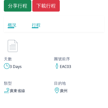
分享行程
下載行程
概況
行程
天數
團號前序
3 Days
EAC03
類型
目的地
廣東省線
廣州