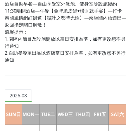
酒店自助早餐—自由享受室外泳池、健身室等設施後約
11:30離開酒店—午餐【金牌脆皮鴿+橫財就手宴】—打卡
泰國風情網紅街道【設計之都時光匯】—乘坐國內旅遊巴—
返回指定關口解散！
溫馨提示：
1.園區內節目及設施開放以當日安排為準，如有更改恕不另
行通知
2.自助餐餐單出品以酒店當日安排為準，如有更改恕不另行
通知
2026-08
SUN日
MON一
TUE二
WED三
THU四
FRI五
SAT六