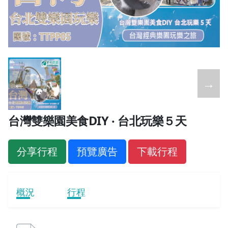
←
→
台灣雙樂園美食DIY ‧ 台北玩樂５天
分享行程
預覽廣告
下載行程
概況
行程