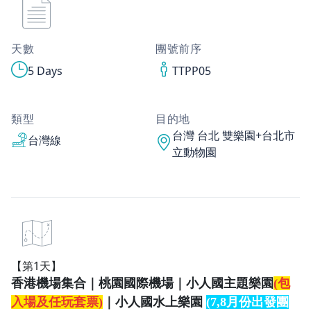
天數
團號前序
5 Days
TTPP05
類型
目的地
台灣 台北 雙樂園+台北市
台灣線
立動物園
【第1天】
香港機場集合｜桃園國際機場｜小人國主題樂園
(包
入場及任玩套票)
｜小人國水上樂園
(7,8月份出發團