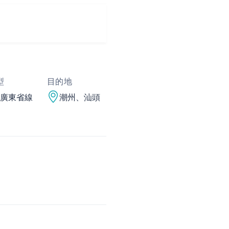
型
目的地
廣東省線
潮州、汕頭