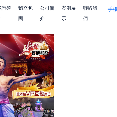
簽證須
獨立包
公司簡
案例展
聯絡我
手
知
團
介
示
們