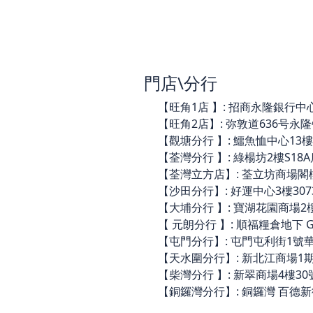
門店\分行
【旺角1店 】: 招商永隆銀行中心3樓
【旺角2店】: 弥敦道636号永隆银行
【觀塘分行 】: 鱷魚恤中心13樓14
【荃灣分行 】: 綠楊坊2樓S18A店(
【荃灣立方店】: 荃立坊商場閣樓C44
【沙田分行】: 好運中心3樓3073舖 
【大埔分行 】: 寶湖花園商場2樓21
【 元朗分行 】: 順福糧倉地下 G06
【屯門分行】: 屯門屯利街1號華都商
【天水圍分行】: 新北江商場1期A10
【柴灣分行 】: 新翠商場4樓30號
【銅鑼灣分行】: 銅鑼灣 百德新街 2-