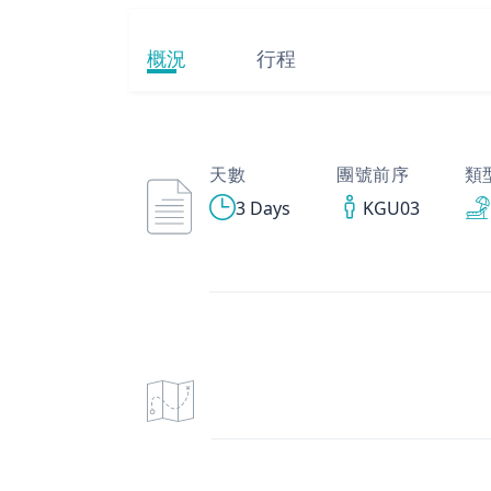
概況
行程
天數
團號前序
類
3 Days
KGU03