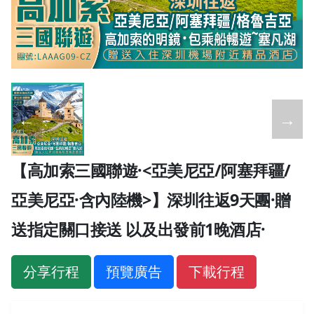
←
→
【高加索三國聯遊·<亞美尼亞/阿塞拜疆/
亞美尼亞·含內陸機>】深圳往返9天團·贈
送指定關口接送 以及出發前1晚酒店·
分享行程
預覽廣告
下載行程