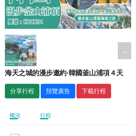
←
→
海天之城的漫步邀約‧韓國釜山浦項４天
分享行程
預覽廣告
下載行程
概況
行程