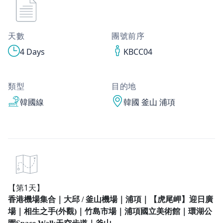
天數
團號前序
4 Days
KBCC04
類型
目的地
韓國線
韓國 釜山 浦項
【第1天】
香港機場集合｜大邱 / 釜山機場｜浦項｜【虎尾岬】迎日廣
場｜相生之手(外觀)
｜
竹島市場｜浦項國立美術館｜環湖公