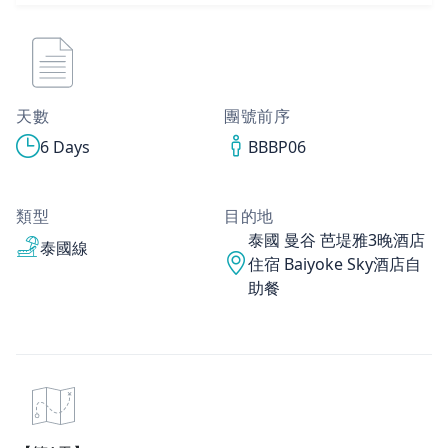
天數
團號前序
6 Days
BBBP06
類型
目的地
泰國 曼谷 芭堤雅3晚酒店
泰國線
住宿 Baiyoke Sky酒店自
助餐