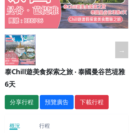
←
→
泰Chill遊美食探索之旅 ‧ 泰國曼谷芭堤雅
6天
分享行程
預覽廣告
下載行程
概況
行程