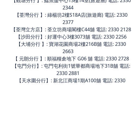
【觀塘分行 】: 鱷魚恤中心13樓14室(旅遊層) 電話: 2330
2344
【荃灣分行 】: 綠楊坊2樓S18A店(旅遊廊) 電話: 2330
2377
【荃灣立方店】: 荃立坊商場閣樓C44舖 電話: 2330 2128
【沙田分行】: 好運中心3樓3073舖 電話: 2330 2256
【大埔分行 】: 寶湖花園商場2樓216B舖 電話: 2330
2663
【 元朗分行 】: 順福糧倉地下 G06 舖 電話: 2330 2728
【屯門分行】: 屯門屯利街1號華都商場地下31B舖 電話:
2330 2881
【天水圍分行】: 新北江商場1期A100舖 電話: 2330
3455
【柴灣分行 】: 新翠商場4樓30號舖（旅遊層） 電話:
2330 2928
【銅鑼灣分行】: 銅鑼灣 百德新街 2-20號 恆隆中心 6樓
610室 電話: 2330 2008
旅遊團報名及退改細則
|
新怡的私隱條例
|
報名條款細則
|