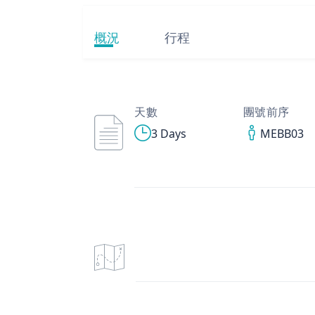
概況
行程
天數
團號前序
3 Days
MEBB03