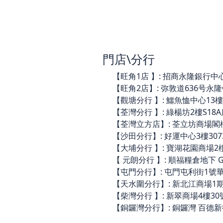
門店\分行
【旺角1店 】: 招商永隆銀行中心3樓
【旺角2店】: 弥敦道636号永隆银行
【觀塘分行 】: 鱷魚恤中心13樓14
【荃灣分行 】: 綠楊坊2樓S18A店(
【荃灣立方店】: 荃立坊商場閣樓C44
【沙田分行】: 好運中心3樓3073舖 
【大埔分行 】: 寶湖花園商場2樓21
【 元朗分行 】: 順福糧倉地下 G06
【屯門分行】: 屯門屯利街1號華都商
【天水圍分行】: 新北江商場1期A10
【柴灣分行 】: 新翠商場4樓30號
【銅鑼灣分行】: 銅鑼灣 百德新街 2-