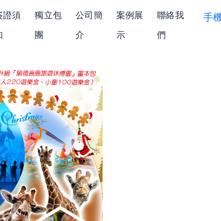
簽證須
獨立包
公司簡
案例展
聯絡我
手
知
團
介
示
們