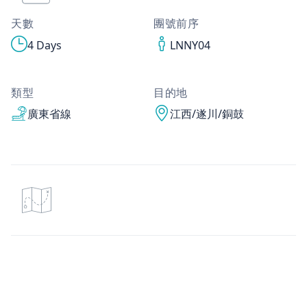
天數
團號前序
4 Days
LNNY04
類型
目的地
廣東省線
江西/遂川/銅鼓