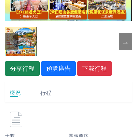
←
→
分享行程
預覽廣告
下載行程
概況
行程
天數
團號前序