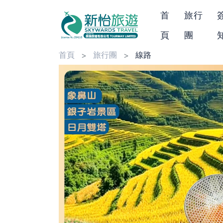
首
旅行
頁
團
首頁
旅行團
線路