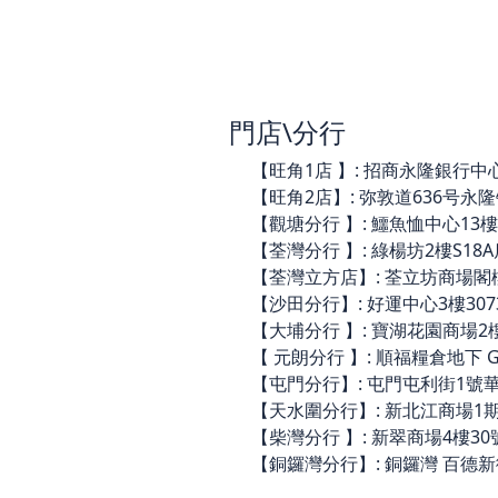
門店\分行
【旺角1店 】: 招商永隆銀行中心3樓
【旺角2店】: 弥敦道636号永隆银行
【觀塘分行 】: 鱷魚恤中心13樓14
【荃灣分行 】: 綠楊坊2樓S18A店(
【荃灣立方店】: 荃立坊商場閣樓C44
【沙田分行】: 好運中心3樓3073舖 
【大埔分行 】: 寶湖花園商場2樓21
【 元朗分行 】: 順福糧倉地下 G06
【屯門分行】: 屯門屯利街1號華都商
【天水圍分行】: 新北江商場1期A10
【柴灣分行 】: 新翠商場4樓30號
【銅鑼灣分行】: 銅鑼灣 百德新街 2-