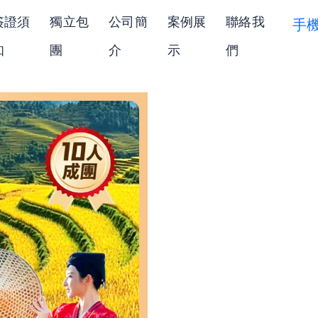
簽證須
獨立包
公司簡
案例展
聯絡我
手
知
團
介
示
們