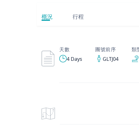
概況
行程
天數
團號前序
類
4 Days
GLTJ04