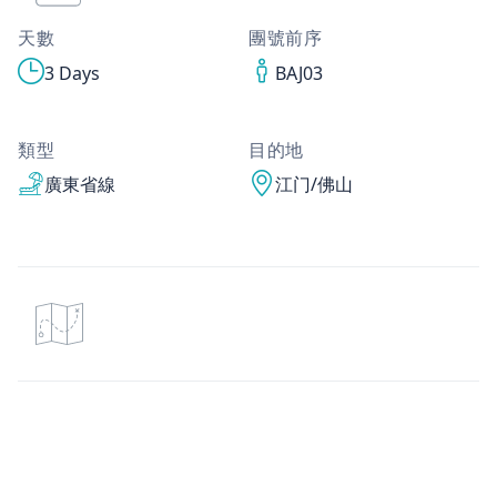
天數
團號前序
3 Days
BAJ03
類型
目的地
廣東省線
江门/佛山