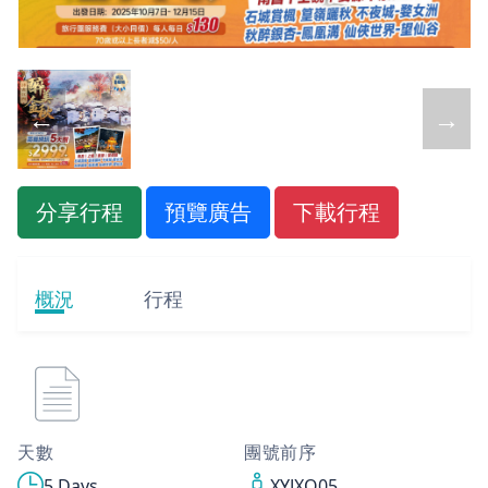
←
→
分享行程
預覽廣告
下載行程
概況
行程
天數
團號前序
5 Days
XYJXQ05