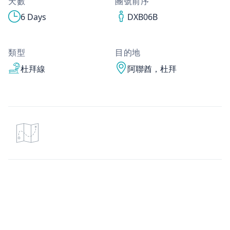
天數
團號前序
6 Days
DXB06B
類型
目的地
杜拜線
阿聯酋，杜拜