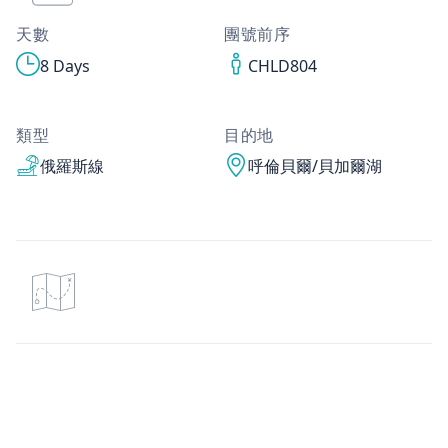
天數
團號前序
8 Days
CHLD804
類型
目的地
俄羅斯線
呼倫貝爾/貝加爾湖