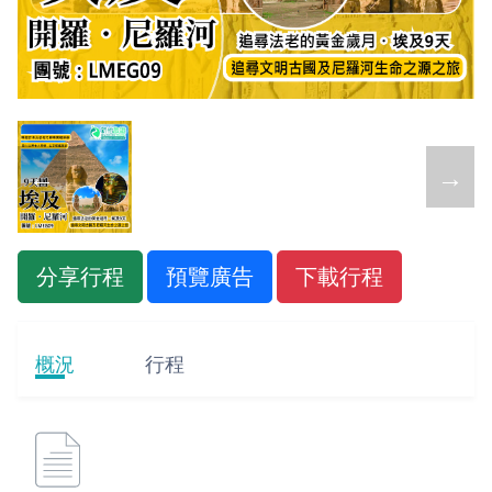
←
→
分享行程
預覽廣告
下載行程
概況
行程