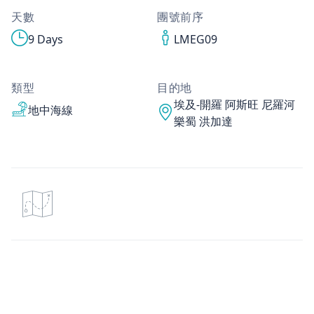
天數
團號前序
9 Days
LMEG09
類型
目的地
埃及-開羅 阿斯旺 尼羅河
地中海線
樂蜀 洪加達